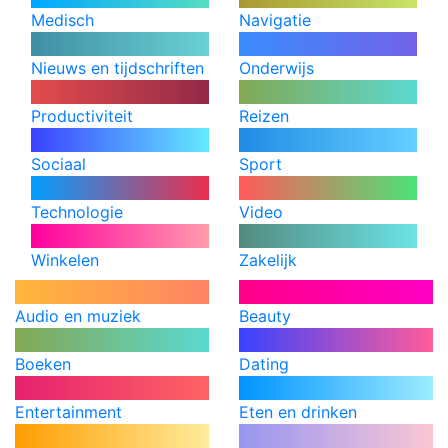
Medisch
Navigatie
Nieuws en tijdschriften
Onderwijs
Productiviteit
Reizen
Sociaal
Sport
Technologie
Video
Winkelen
Zakelijk
Audio en muziek
Beauty
Boeken
Dating
Entertainment
Eten en drinken