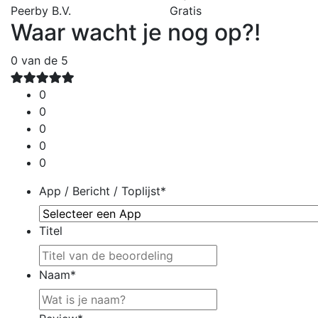
Peerby B.V.
Gratis
Waar wacht je nog op?!
0
van de 5
0
0
0
0
0
App / Bericht / Toplijst
*
Titel
Naam
*
Voornaam