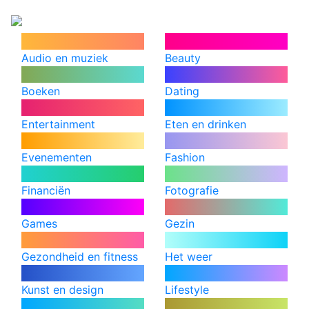
Audio en muziek
Beauty
Boeken
Dating
Entertainment
Eten en drinken
Evenementen
Fashion
Financiën
Fotografie
Games
Gezin
Gezondheid en fitness
Het weer
Kunst en design
Lifestyle