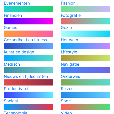
Evenementen
Fashion
Financiën
Fotografie
Games
Gezin
Gezondheid en fitness
Het weer
Kunst en design
Lifestyle
Medisch
Navigatie
Nieuws en tijdschriften
Onderwijs
Productiviteit
Reizen
Sociaal
Sport
Technologie
Video